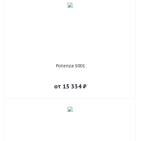
Potenza S001
от
15 334
₽