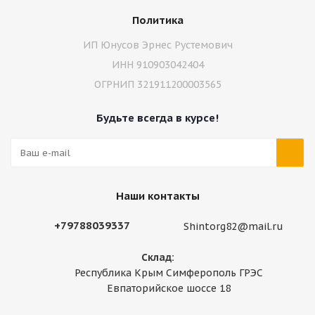
Политика
ИП Юнусов Эрнес Рустемович
ИНН 910903042404
ОГРНИП 321911200003565
Будьте всегда в курсе!
Наши контакты
+79788039337
Shintorg82@mail.ru
Склад:
Республика Крым Симферополь ГРЭС
Евпаторийское шоссе 18