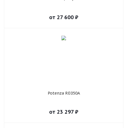
от
27 600
₽
Potenza RE050A
от
23 297
₽