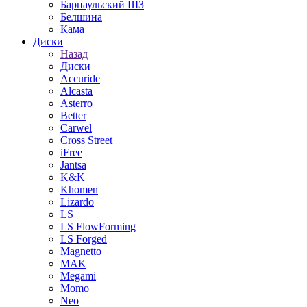
Барнаульский ШЗ
Белшина
Кама
Диски
Назад
Диски
Accuride
Alcasta
Asterro
Better
Carwel
Cross Street
iFree
Jantsa
K&K
Khomen
Lizardo
LS
LS FlowForming
LS Forged
Magnetto
MAK
Megami
Momo
Neo