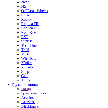
Next
NZ
Off Road Wheels
PDW
Replay
Replica FR
Replica H
RepliKey
RST
Sunrise
Tech Line
Trebl
Venti
Wheels UP
X'trike
Yamato
Zepp
Скад
ТЗСК
Грузовые шины
Назад
Грузовые шины
Accelus
Armstrong
Blackhawk