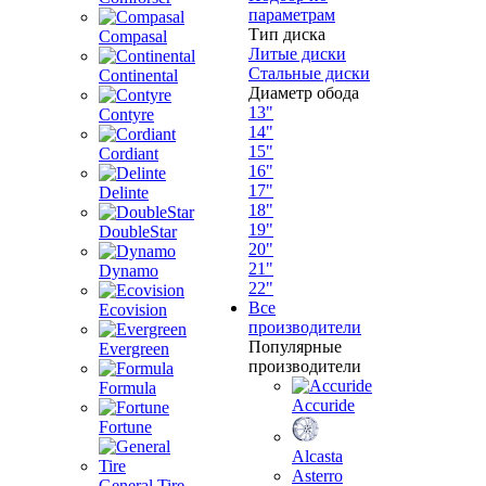
параметрам
Тип диска
Compasal
Литые диски
Стальные диски
Continental
Диаметр обода
13"
Contyre
14"
15"
Cordiant
16"
17"
Delinte
18"
19"
DoubleStar
20"
21"
Dynamo
22"
Все
Ecovision
производители
Популярные
Evergreen
производители
Formula
Accuride
Fortune
Alcasta
Asterro
General Tire