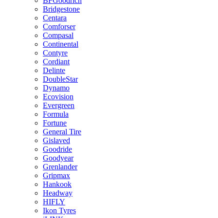
BFGoodrich
Bridgestone
Centara
Comforser
Compasal
Continental
Contyre
Cordiant
Delinte
DoubleStar
Dynamo
Ecovision
Evergreen
Formula
Fortune
General Tire
Gislaved
Goodride
Goodyear
Grenlander
Gripmax
Hankook
Headway
HIFLY
Ikon Tyres