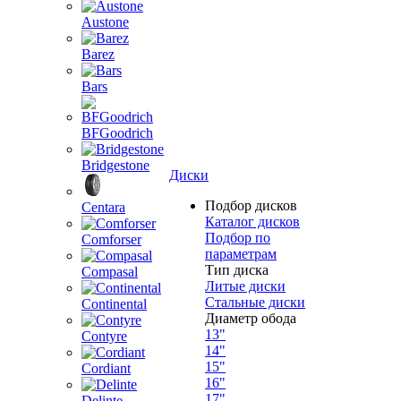
Austone
Barez
Bars
BFGoodrich
Bridgestone
Диски
Подбор дисков
Centara
Каталог дисков
Подбор по
Comforser
параметрам
Тип диска
Compasal
Литые диски
Стальные диски
Continental
Диаметр обода
13"
Contyre
14"
15"
Cordiant
16"
17"
Delinte