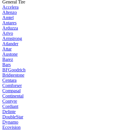
General Tire
Accelera
Altenzo
Amtel
Antares
Arduzza
Arivo
Armstrong
Atlander
Attar
Austone
Barez
Bars
BFGoodrich
Bridgestone
Centara
Comforser
Compasal
Continental
Contyre
Cordiant
Delinte
DoubleStar
Dynamo
Ecovision