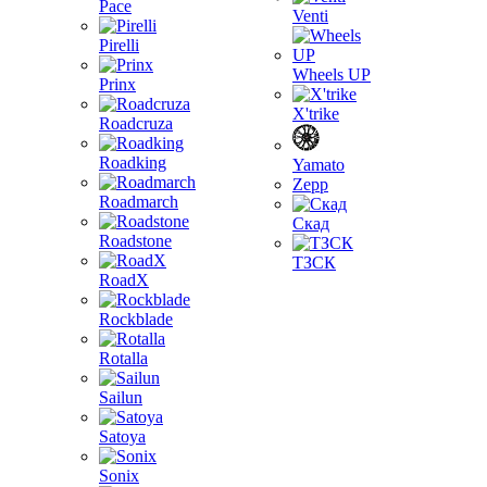
Pace
Venti
Pirelli
Wheels UP
Prinx
X'trike
Roadcruza
Roadking
Yamato
Zepp
Roadmarch
Скад
Roadstone
ТЗСК
RoadX
Rockblade
Rotalla
Sailun
Satoya
Sonix