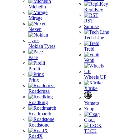
Michelin
RepliKey
Mirage
RST
Sunrise
Nexen
Tech Line
Nokian Tyres
Trebl
Pace
Venti
Pirelli
Wheels UP
Prinx
X'trike
Roadcruza
Roadking
Yamato
Zepp
Roadmarch
Скад
Roadstone
ТЗСК
RoadX