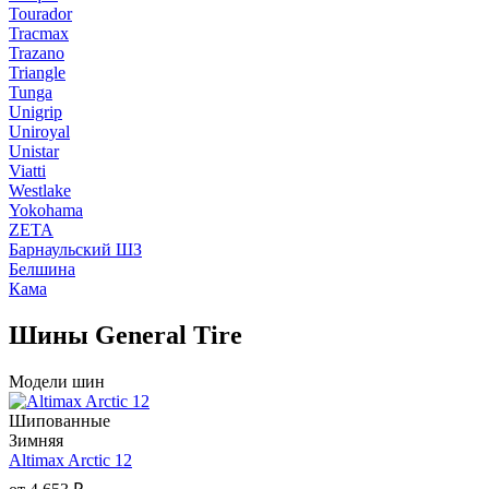
Tourador
Tracmax
Trazano
Triangle
Tunga
Unigrip
Uniroyal
Unistar
Viatti
Westlake
Yokohama
ZETA
Барнаульский ШЗ
Белшина
Кама
Шины General Tire
Модели шин
Шипованные
Зимняя
Altimax Arctic 12