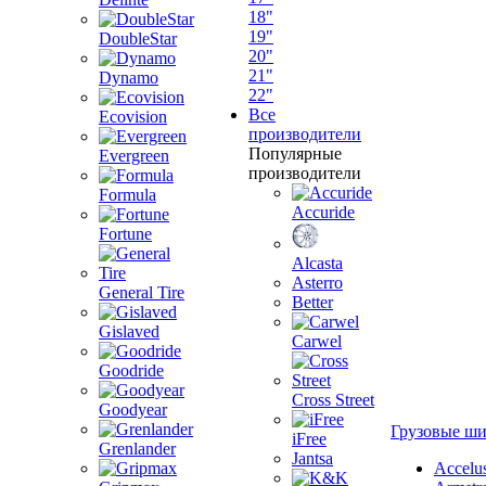
18"
19"
DoubleStar
20"
21"
Dynamo
22"
Все
Ecovision
производители
Популярные
Evergreen
производители
Formula
Accuride
Fortune
Alcasta
Asterro
General Tire
Better
Gislaved
Carwel
Goodride
Cross Street
Goodyear
Грузовые ш
iFree
Grenlander
Jantsa
Accelu