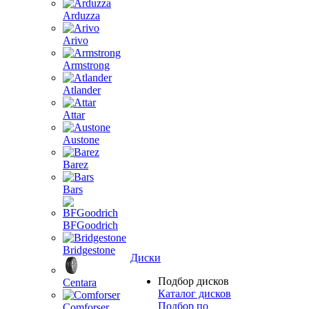
Arduzza
Arivo
Armstrong
Atlander
Attar
Austone
Barez
Bars
BFGoodrich
Bridgestone
Диски
Подбор дисков
Centara
Каталог дисков
Подбор по
Comforser