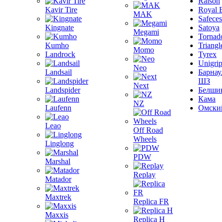
Ralson
Kavir Tire
Royal 
MAK
Safeces
Kingnate
Satoya
Megami
Tornad
Kumho
Triangl
Momo
Landrock
Tyrex
Unigri
Neo
Landsail
Барнау
ШЗ
Next
Landspider
Белши
Кама
NZ
Laufenn
Омски
Leao
Off Road
Wheels
Linglong
PDW
Marshal
Replay
Matador
Maxtrek
Replica FR
Maxxis
Replica H