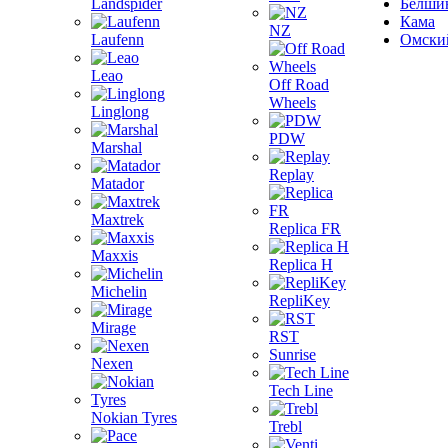
Landspider
Белши
Кама
NZ
Laufenn
Омски
Leao
Off Road
Wheels
Linglong
PDW
Marshal
Replay
Matador
Maxtrek
Replica FR
Maxxis
Replica H
Michelin
RepliKey
Mirage
RST
Sunrise
Nexen
Tech Line
Nokian Tyres
Trebl