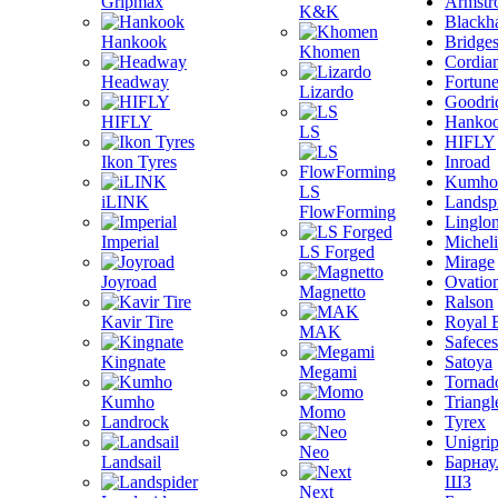
Gripmax
Armstr
K&K
Blackh
Hankook
Bridge
Khomen
Cordia
Headway
Fortun
Lizardo
Goodri
HIFLY
Hanko
LS
HIFLY
Ikon Tyres
Inroad
Kumho
LS
iLINK
Landsp
FlowForming
Linglo
Imperial
Michel
LS Forged
Mirage
Joyroad
Ovatio
Magnetto
Ralson
Kavir Tire
Royal 
MAK
Safeces
Kingnate
Satoya
Megami
Tornad
Kumho
Triangl
Momo
Landrock
Tyrex
Unigri
Neo
Landsail
Барнау
ШЗ
Next