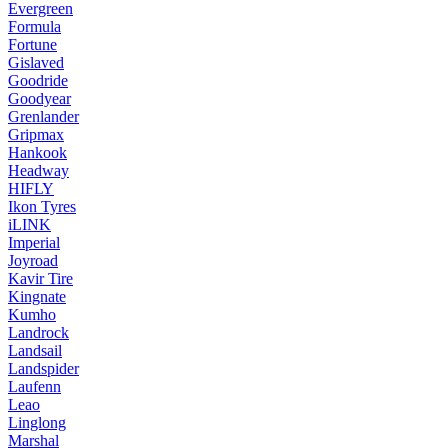
Evergreen
Formula
Fortune
Gislaved
Goodride
Goodyear
Grenlander
Gripmax
Hankook
Headway
HIFLY
Ikon Tyres
iLINK
Imperial
Joyroad
Kavir Tire
Kingnate
Kumho
Landrock
Landsail
Landspider
Laufenn
Leao
Linglong
Marshal