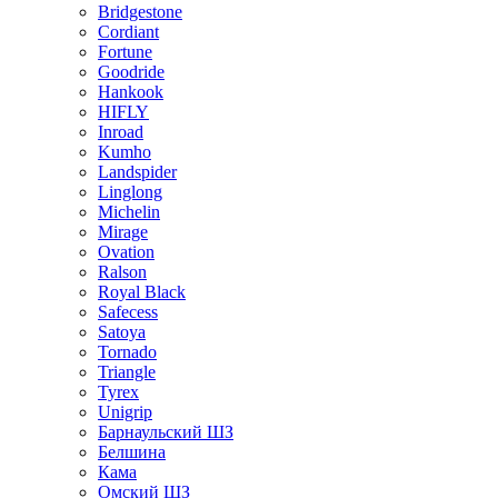
Bridgestone
Cordiant
Fortune
Goodride
Hankook
HIFLY
Inroad
Kumho
Landspider
Linglong
Michelin
Mirage
Ovation
Ralson
Royal Black
Safecess
Satoya
Tornado
Triangle
Tyrex
Unigrip
Барнаульский ШЗ
Белшина
Кама
Омский ШЗ