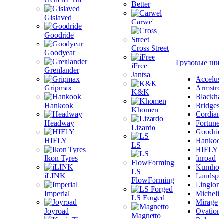
Better
Gislaved
Carwel
Goodride
Cross Street
Goodyear
Грузовые ш
iFree
Grenlander
Jantsa
Accelu
Gripmax
Armstr
K&K
Blackh
Hankook
Bridge
Khomen
Cordia
Headway
Fortun
Lizardo
Goodri
HIFLY
Hanko
LS
HIFLY
Ikon Tyres
Inroad
Kumho
LS
iLINK
Landsp
FlowForming
Linglo
Imperial
Michel
LS Forged
Mirage
Joyroad
Ovatio
Magnetto