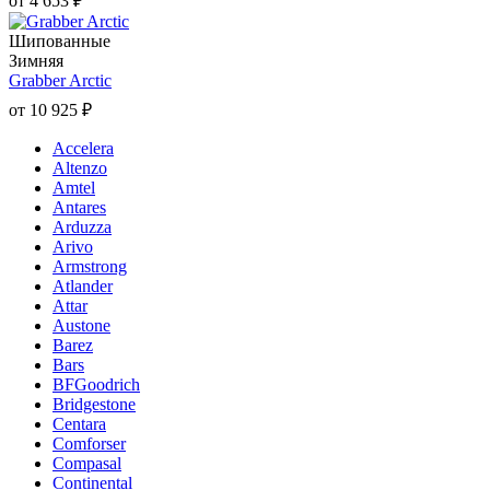
от
4 653
₽
Шипованные
Зимняя
Grabber Arctic
от
10 925
₽
Accelera
Altenzo
Amtel
Antares
Arduzza
Arivo
Armstrong
Atlander
Attar
Austone
Barez
Bars
BFGoodrich
Bridgestone
Centara
Comforser
Compasal
Continental