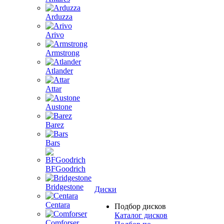
Arduzza
Arivo
Armstrong
Atlander
Attar
Austone
Barez
Bars
BFGoodrich
Bridgestone
Диски
Centara
Подбор дисков
Каталог дисков
Comforser