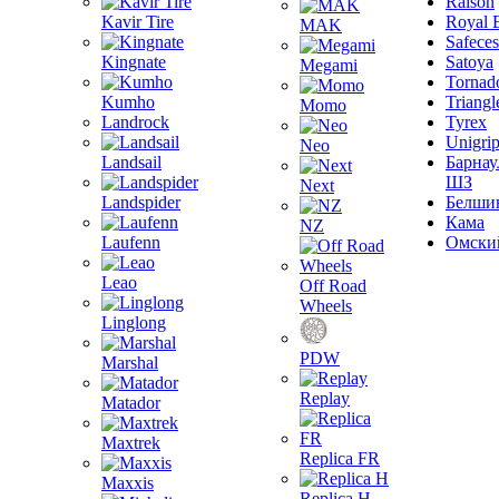
Ralson
Kavir Tire
Royal 
MAK
Safeces
Kingnate
Satoya
Megami
Tornad
Kumho
Triangl
Momo
Landrock
Tyrex
Unigri
Neo
Landsail
Барнау
ШЗ
Next
Landspider
Белши
Кама
NZ
Laufenn
Омски
Leao
Off Road
Wheels
Linglong
PDW
Marshal
Replay
Matador
Maxtrek
Replica FR
Maxxis
Replica H