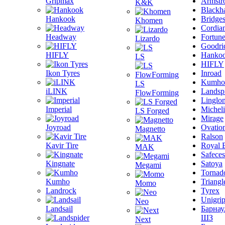
Gripmax
Armstr
K&K
Blackh
Hankook
Bridge
Khomen
Cordia
Headway
Fortun
Lizardo
Goodri
HIFLY
Hanko
LS
HIFLY
Ikon Tyres
Inroad
Kumho
LS
iLINK
Landsp
FlowForming
Linglo
Imperial
Michel
LS Forged
Mirage
Joyroad
Ovatio
Magnetto
Ralson
Kavir Tire
Royal 
MAK
Safeces
Kingnate
Satoya
Megami
Tornad
Kumho
Triangl
Momo
Landrock
Tyrex
Unigri
Neo
Landsail
Барнау
ШЗ
Next