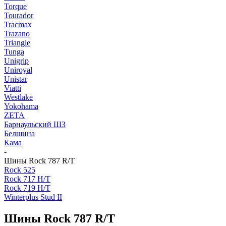
Torque
Tourador
Tracmax
Trazano
Triangle
Tunga
Unigrip
Uniroyal
Unistar
Viatti
Westlake
Yokohama
ZETA
Барнаульский ШЗ
Белшина
Кама
-
Шины Rock 787 R/T
Rock 525
Rock 717 H/T
Rock 719 H/T
Winterplus Stud II
Шины Rock 787 R/T