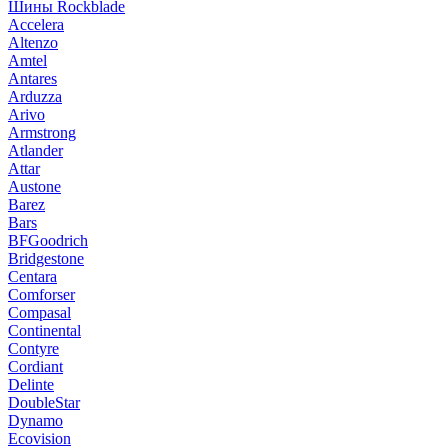
Шины Rockblade
Accelera
Altenzo
Amtel
Antares
Arduzza
Arivo
Armstrong
Atlander
Attar
Austone
Barez
Bars
BFGoodrich
Bridgestone
Centara
Comforser
Compasal
Continental
Contyre
Cordiant
Delinte
DoubleStar
Dynamo
Ecovision