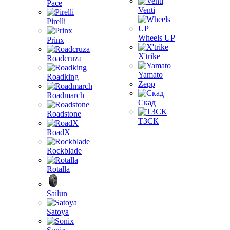
Pace
Venti
Pirelli
Wheels UP
Prinx
X'trike
Roadcruza
Yamato
Roadking
Zepp
Roadmarch
Скад
Roadstone
ТЗСК
RoadX
Rockblade
Rotalla
Sailun
Satoya