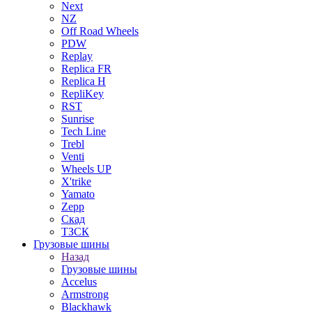
Next
NZ
Off Road Wheels
PDW
Replay
Replica FR
Replica H
RepliKey
RST
Sunrise
Tech Line
Trebl
Venti
Wheels UP
X'trike
Yamato
Zepp
Скад
ТЗСК
Грузовые шины
Назад
Грузовые шины
Accelus
Armstrong
Blackhawk