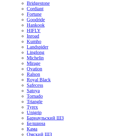
Bridgestone
Cordiant
Fortune
Goodride
Hankook
HIFLY
Inroad
Kumho
Landspider
Linglong
Michelin
Mirage
Ovation
Ralson
Royal Black
Safecess
Satoya
Tornado
Triangle
Tyrex
Unigrip
Барнаульский ШЗ
Белшина
Кама
Омский ШЗ