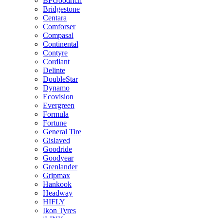
BFGoodrich
Bridgestone
Centara
Comforser
Compasal
Continental
Contyre
Cordiant
Delinte
DoubleStar
Dynamo
Ecovision
Evergreen
Formula
Fortune
General Tire
Gislaved
Goodride
Goodyear
Grenlander
Gripmax
Hankook
Headway
HIFLY
Ikon Tyres