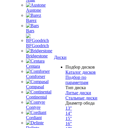
Austone
Barez
Bars
BFGoodrich
Bridgestone
Диски
Centara
Подбор дисков
Каталог дисков
Comforser
Подбор по
параметрам
Compasal
Тип диска
Литые диски
Continental
Стальные диски
Диаметр обода
Contyre
13"
14"
Cordiant
15"
16"
Delinte