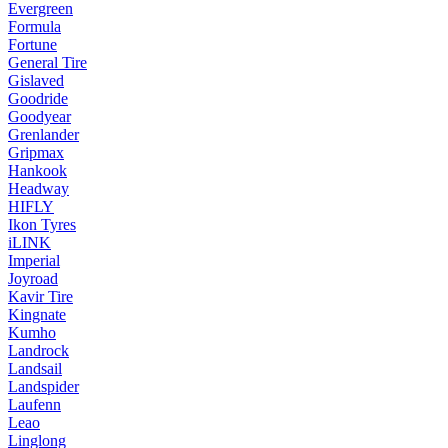
Evergreen
Formula
Fortune
General Tire
Gislaved
Goodride
Goodyear
Grenlander
Gripmax
Hankook
Headway
HIFLY
Ikon Tyres
iLINK
Imperial
Joyroad
Kavir Tire
Kingnate
Kumho
Landrock
Landsail
Landspider
Laufenn
Leao
Linglong