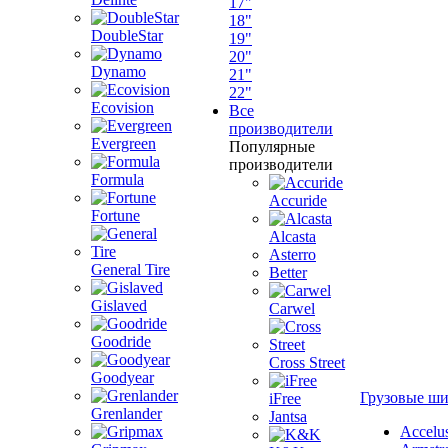
17"
18"
DoubleStar
19"
20"
Dynamo
21"
22"
Ecovision
Все
производители
Evergreen
Популярные
производители
Formula
Accuride
Fortune
Alcasta
Asterro
General Tire
Better
Gislaved
Carwel
Goodride
Cross Street
Goodyear
Грузовые ш
iFree
Grenlander
Jantsa
Accelu