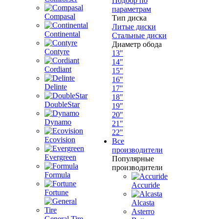
Подбор по
параметрам
Compasal
Тип диска
Литые диски
Continental
Стальные диски
Диаметр обода
Contyre
13"
14"
Cordiant
15"
16"
Delinte
17"
18"
DoubleStar
19"
20"
Dynamo
21"
22"
Ecovision
Все
производители
Evergreen
Популярные
производители
Formula
Accuride
Fortune
Alcasta
Asterro
General Tire