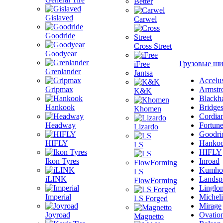
Better
Gislaved
Carwel
Goodride
Cross Street
Goodyear
Грузовые ш
iFree
Grenlander
Jantsa
Accelu
Gripmax
Armstr
K&K
Blackh
Hankook
Bridge
Khomen
Cordia
Headway
Fortun
Lizardo
Goodri
HIFLY
Hanko
LS
HIFLY
Ikon Tyres
Inroad
Kumho
LS
iLINK
Landsp
FlowForming
Linglo
Imperial
Michel
LS Forged
Mirage
Joyroad
Ovatio
Magnetto