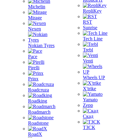
Michelin
RepliKey
Mirage
RST
Sunrise
Nexen
Tech Line
Nokian Tyres
Trebl
Pace
Venti
Pirelli
Wheels UP
Prinx
X'trike
Roadcruza
Yamato
Roadking
Zepp
Roadmarch
Скад
Roadstone
ТЗСК
RoadX