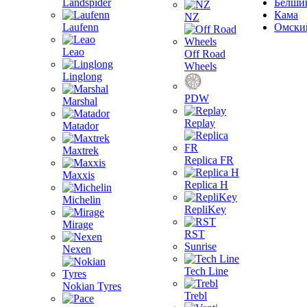
Landspider
Белши
Кама
NZ
Laufenn
Омски
Leao
Off Road
Wheels
Linglong
PDW
Marshal
Replay
Matador
Maxtrek
Replica FR
Maxxis
Replica H
Michelin
RepliKey
Mirage
RST
Sunrise
Nexen
Tech Line
Nokian Tyres
Trebl