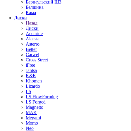
Барнаульский ШЗ
Белшина
Кама
Диски
Назад
Диски
Accuride
Alcasta
Asterro
Better
Carwel
Cross Street
iFree
Jantsa
K&K
Khomen
Lizardo
LS
LS FlowForming
LS Forged
Magnetto
MAK
Megami
Momo
Neo