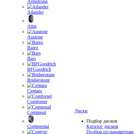
Armstrong
Atlander
Attar
Austone
Barez
Bars
BFGoodrich
Bridgestone
Centara
Comforser
Диски
Compasal
Подбор дисков
Continental
Каталог дисков
Подбор по параметрам