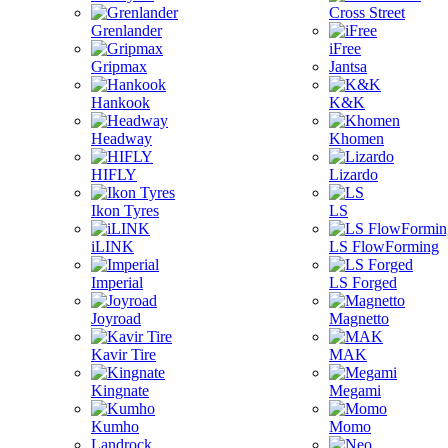
Cross Street
Grenlander
iFree
Gripmax
Jantsa
Hankook
K&K
Headway
Khomen
HIFLY
Lizardo
Ikon Tyres
LS
iLINK
LS FlowForming
Imperial
LS Forged
Joyroad
Magnetto
Kavir Tire
MAK
Kingnate
Megami
Kumho
Momo
Landrock