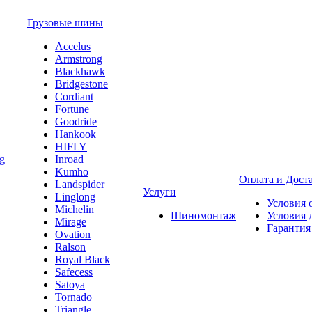
Грузовые шины
Accelus
Armstrong
Blackhawk
Bridgestone
Cordiant
Fortune
Goodride
Hankook
HIFLY
Inroad
Kumho
Оплата и Дост
Landspider
Услуги
Linglong
Условия 
Michelin
Шиномонтаж
Условия 
Mirage
Гарантия
Ovation
Ralson
Royal Black
Safecess
Satoya
Tornado
Triangle