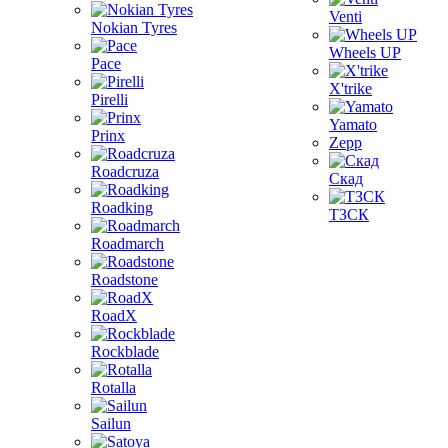
Venti
Nokian Tyres
Wheels UP
Pace
X'trike
Pirelli
Yamato
Prinx
Zepp
Roadcruza
Скад
Roadking
ТЗСК
Roadmarch
Roadstone
RoadX
Rockblade
Rotalla
Sailun