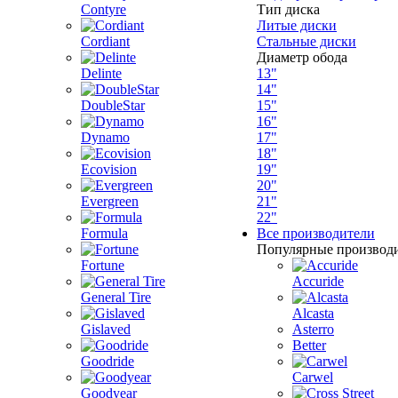
Contyre
Тип диска
Литые диски
Cordiant
Стальные диски
Диаметр обода
Delinte
13"
14"
DoubleStar
15"
16"
Dynamo
17"
18"
Ecovision
19"
20"
Evergreen
21"
22"
Formula
Все производители
Популярные производ
Fortune
Accuride
General Tire
Alcasta
Gislaved
Asterro
Better
Goodride
Carwel
Goodyear