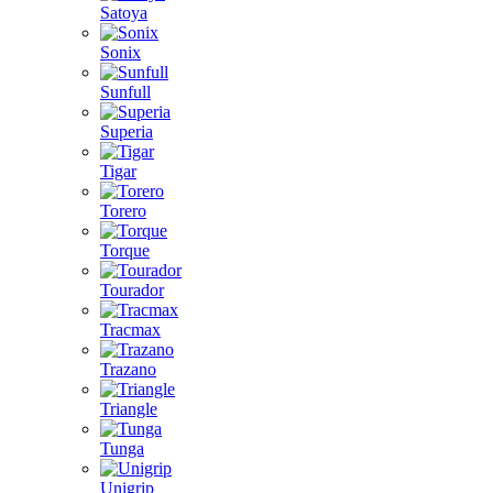
Satoya
Sonix
Sunfull
Superia
Tigar
Torero
Torque
Tourador
Tracmax
Trazano
Triangle
Tunga
Unigrip