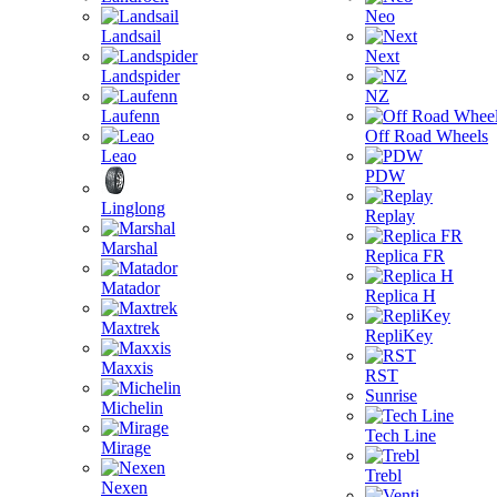
Neo
Landsail
Next
Landspider
NZ
Laufenn
Off Road Wheels
Leao
PDW
Linglong
Replay
Marshal
Replica FR
Matador
Replica H
Maxtrek
RepliKey
Maxxis
RST
Sunrise
Michelin
Tech Line
Mirage
Trebl
Nexen