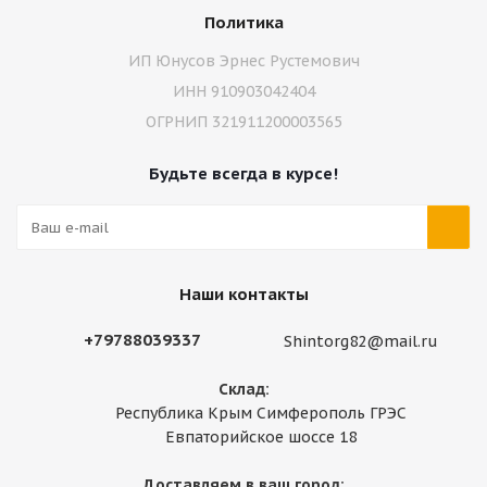
Политика
ИП Юнусов Эрнес Рустемович
ИНН 910903042404
ОГРНИП 321911200003565
Будьте всегда в курсе!
Наши контакты
+79788039337
Shintorg82@mail.ru
Склад:
Республика Крым Симферополь ГРЭС
Евпаторийское шоссе 18
Доставляем в ваш город: