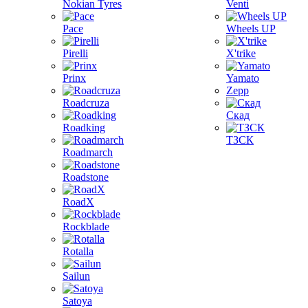
Nokian Tyres
Venti
Pace
Wheels UP
Pirelli
X'trike
Prinx
Yamato
Zepp
Roadcruza
Скад
Roadking
ТЗСК
Roadmarch
Roadstone
RoadX
Rockblade
Rotalla
Sailun
Satoya