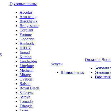
Грузовые шины
Accelus
Armstrong
Blackhawk
Bridgestone
Cordiant
Fortune
Goodride
Hankook
HIFLY
Inroad
Kumho
Оплата и Дост
Landspider
Услуги
Linglong
Условия 
Michelin
Шиномонтаж
Условия 
Mirage
Гарантия
Ovation
Ralson
Royal Black
Safecess
Satoya
Tornado
Triangle
Tyrex