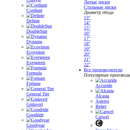
Литые диски
Стальные диски
Cordiant
Диаметр обода
13"
Delinte
14"
15"
DoubleStar
16"
17"
Dynamo
18"
19"
Ecovision
20"
21"
Evergreen
22"
Все производители
Formula
Популярные производ
Fortune
Accuride
General Tire
Alcasta
Asterro
Gislaved
Better
Goodride
Carwel
Goodyear