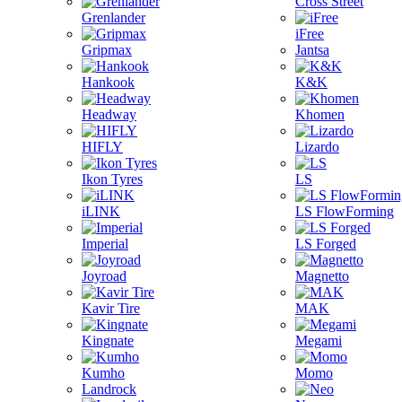
Cross Street
Grenlander
iFree
Gripmax
Jantsa
Hankook
K&K
Headway
Khomen
HIFLY
Lizardo
Ikon Tyres
LS
iLINK
LS FlowForming
Imperial
LS Forged
Joyroad
Magnetto
Kavir Tire
MAK
Kingnate
Megami
Kumho
Momo
Landrock