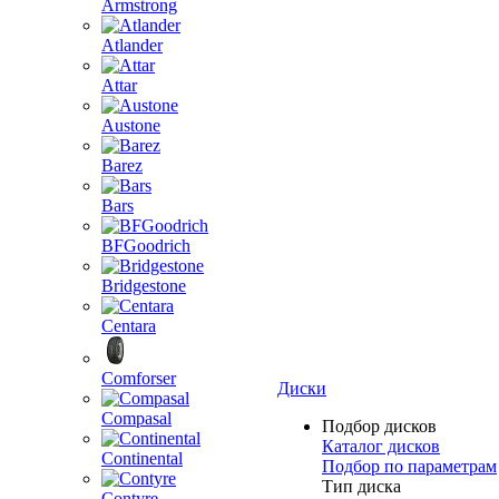
Armstrong
Atlander
Attar
Austone
Barez
Bars
BFGoodrich
Bridgestone
Centara
Comforser
Диски
Compasal
Подбор дисков
Каталог дисков
Continental
Подбор по параметрам
Тип диска
Contyre