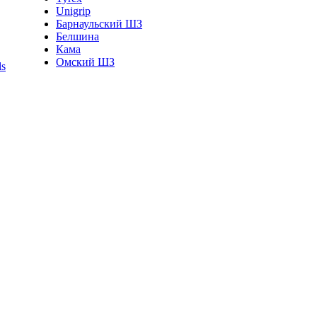
Unigrip
Барнаульский ШЗ
Белшина
Кама
Омский ШЗ