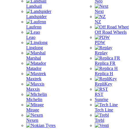
Neo
Landsail
Next
Landspider
NZ
Laufenn
Off Road Wheels
Leao
PDW
Linglong
Replay
Marshal
Replica FR
Matador
Replica H
Maxtrek
RepliKey
Maxxis
RST
Michelin
Sunrise
Mirage
Tech Line
Nexen
Trebl