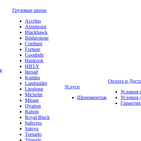
Грузовые шины
Accelus
Armstrong
Blackhawk
Bridgestone
Cordiant
Fortune
Goodride
Hankook
HIFLY
Inroad
Kumho
Оплата и Дост
Landspider
Услуги
Linglong
Условия 
Michelin
Шиномонтаж
Условия 
Mirage
Гарантия
Ovation
Ralson
Royal Black
Safecess
Satoya
Tornado
Triangle