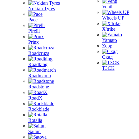
Venti
Nokian Tyres
Wheels UP
Pace
X'trike
Pirelli
Yamato
Prinx
Zepp
Roadcruza
Скад
Roadking
ТЗСК
Roadmarch
Roadstone
RoadX
Rockblade
Rotalla
Sailun