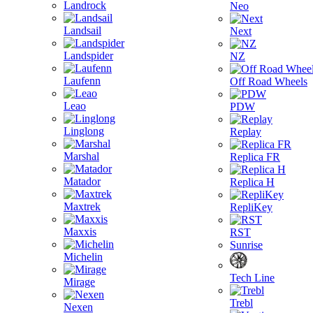
Landrock
Neo
Landsail
Next
Landspider
NZ
Laufenn
Off Road Wheels
Leao
PDW
Linglong
Replay
Marshal
Replica FR
Matador
Replica H
Maxtrek
RepliKey
Maxxis
RST
Sunrise
Michelin
Tech Line
Mirage
Trebl
Nexen