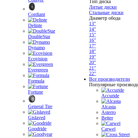
Тип диска
Литые диски
Стальные диски
Cordiant
Диаметр обода
13"
Delinte
14"
15"
DoubleStar
16"
17"
Dynamo
18"
19"
Ecovision
20"
21"
Evergreen
22"
Все производители
Formula
Популярные производ
Fortune
Accuride
General Tire
Alcasta
Asterro
Gislaved
Better
Goodride
Carwel