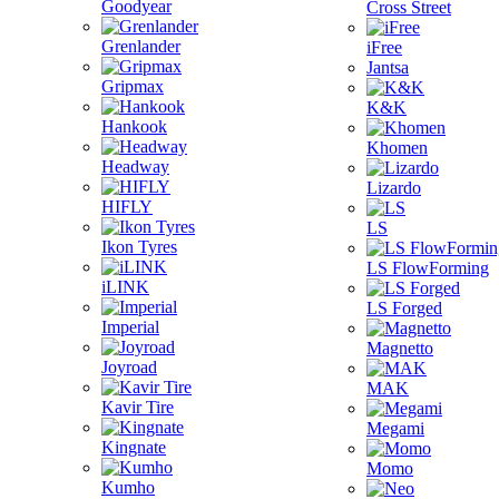
Goodyear
Cross Street
Grenlander
iFree
Jantsa
Gripmax
K&K
Hankook
Khomen
Headway
Lizardo
HIFLY
LS
Ikon Tyres
LS FlowForming
iLINK
LS Forged
Imperial
Magnetto
Joyroad
MAK
Kavir Tire
Megami
Kingnate
Momo
Kumho