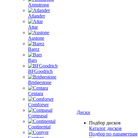
Armstrong
Atlander
Attar
Austone
Barez
Bars
BFGoodrich
Bridgestone
Centara
Comforser
Диски
Compasal
Подбор дисков
Continental
Каталог дисков
Подбор по параметрам
Contyre