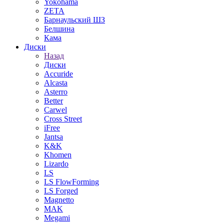
Yokohama
ZETA
Барнаульский ШЗ
Белшина
Кама
Диски
Назад
Диски
Accuride
Alcasta
Asterro
Better
Carwel
Cross Street
iFree
Jantsa
K&K
Khomen
Lizardo
LS
LS FlowForming
LS Forged
Magnetto
MAK
Megami