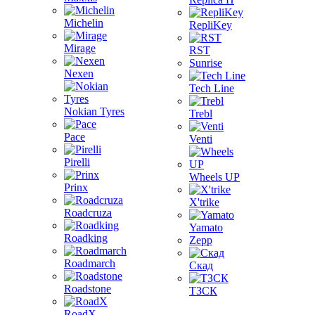
Michelin
RepliKey
Mirage
RST
Sunrise
Nexen
Tech Line
Nokian Tyres
Trebl
Pace
Venti
Pirelli
Wheels UP
Prinx
X'trike
Roadcruza
Yamato
Roadking
Zepp
Roadmarch
Скад
Roadstone
ТЗСК
RoadX