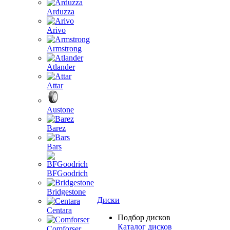
Arduzza
Arivo
Armstrong
Atlander
Attar
Austone
Barez
Bars
BFGoodrich
Bridgestone
Диски
Centara
Подбор дисков
Каталог дисков
Comforser