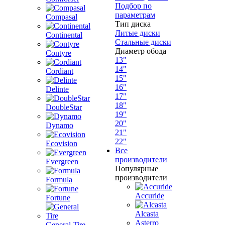
Подбор по
параметрам
Compasal
Тип диска
Литые диски
Continental
Стальные диски
Диаметр обода
Contyre
13"
14"
Cordiant
15"
16"
Delinte
17"
18"
DoubleStar
19"
20"
Dynamo
21"
22"
Ecovision
Все
производители
Evergreen
Популярные
производители
Formula
Accuride
Fortune
Alcasta
Asterro
General Tire