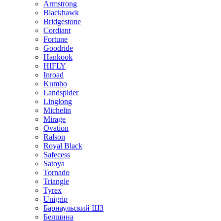
Armstrong
Blackhawk
Bridgestone
Cordiant
Fortune
Goodride
Hankook
HIFLY
Inroad
Kumho
Landspider
Linglong
Michelin
Mirage
Ovation
Ralson
Royal Black
Safecess
Satoya
Tornado
Triangle
Tyrex
Unigrip
Барнаульский ШЗ
Белшина