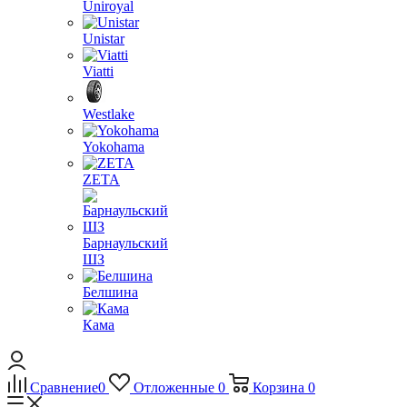
Uniroyal
Unistar
Viatti
Westlake
Yokohama
ZETA
Барнаульский
ШЗ
Белшина
Кама
Сравнение
0
Отложенные
0
Корзина
0