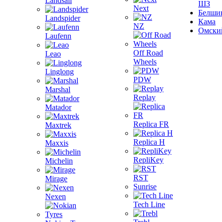
Landsail
ШЗ
Next
Белши
Landspider
Кама
NZ
Омски
Laufenn
Off Road
Leao
Wheels
Linglong
PDW
Marshal
Replay
Matador
Replica FR
Maxtrek
Replica H
Maxxis
RepliKey
Michelin
RST
Mirage
Sunrise
Nexen
Tech Line