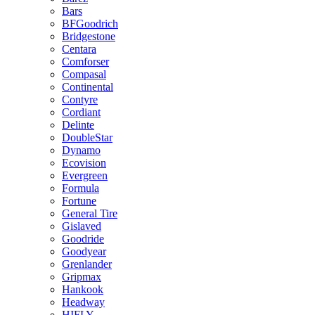
Bars
BFGoodrich
Bridgestone
Centara
Comforser
Compasal
Continental
Contyre
Cordiant
Delinte
DoubleStar
Dynamo
Ecovision
Evergreen
Formula
Fortune
General Tire
Gislaved
Goodride
Goodyear
Grenlander
Gripmax
Hankook
Headway
HIFLY