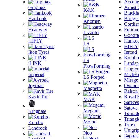
Accelu
Gripmax
Armstr
K&K
Blackh
Hankook
Bridge
Khomen
Cordia
Headway
Fortun
Lizardo
Goodri
HIFLY
Hanko
LS
HIFLY
Ikon Tyres
Inroad
Kumho
LS
iLINK
Landsp
FlowForming
Linglo
Imperial
Michel
LS Forged
Mirage
Joyroad
Ovatio
Magnetto
Ralson
Kavir Tire
Royal 
MAK
Safeces
Satoya
Megami
Kingnate
Tornad
Triangl
Momo
Kumho
Tyrex
Landrock
Unigri
Neo
Барнау