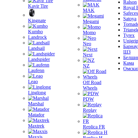
Ralson
Kavir Tire
Royal 
MAK
Safeces
Satoya
Kingnate
Megami
Tornad
Triangl
Kumho
Momo
Tyrex
Landrock
Unigri
Neo
Барнау
Landsail
ШЗ
Next
Белши
Landspider
Кама
NZ
Омски
Laufenn
Leao
Off Road
Wheels
Linglong
PDW
Marshal
Replay
Matador
Maxtrek
Replica FR
Maxxis
Replica H