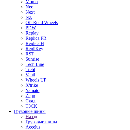
Momo
Neo
Next
NZ
Off Road Wheels
PDW
Replay
Replica FR
Replica H
RepliKey
RST
Sunrise
Tech Line
Trebl
Venti
Wheels UP
X'trike
Yamato
Zepp
Скад
ТЗСК
Грузовые шины
Назад
Грузовые шины
Accelus