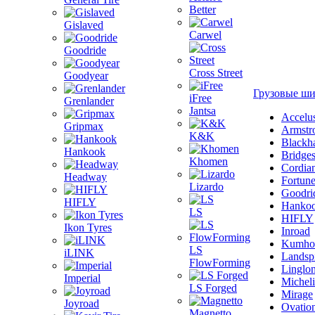
Better
Gislaved
Carwel
Goodride
Cross Street
Goodyear
Грузовые ш
iFree
Grenlander
Jantsa
Accelu
Gripmax
Armstr
K&K
Blackh
Hankook
Bridge
Khomen
Cordia
Headway
Fortun
Lizardo
Goodri
HIFLY
Hanko
LS
HIFLY
Ikon Tyres
Inroad
Kumho
LS
iLINK
Landsp
FlowForming
Linglo
Imperial
Michel
LS Forged
Mirage
Joyroad
Ovatio
Magnetto