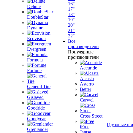
16"
Delinte
17"
18"
DoubleStar
19"
20"
Dynamo
21"
22"
Ecovision
Все
производители
Evergreen
Популярные
производители
Formula
Accuride
Fortune
Alcasta
Asterro
General Tire
Better
Gislaved
Carwel
Goodride
Cross Street
Goodyear
Грузовые ш
iFree
Grenlander
Jantsa