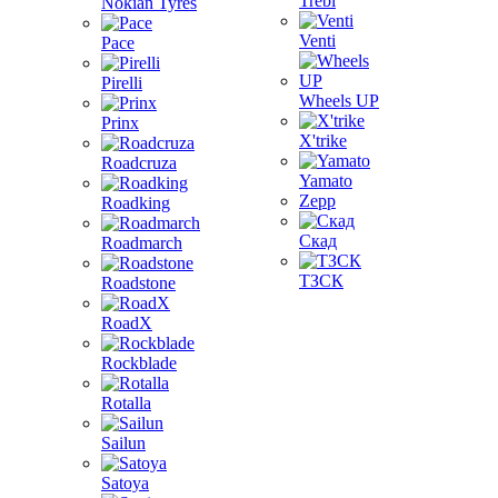
Trebl
Nokian Tyres
Venti
Pace
Pirelli
Wheels UP
Prinx
X'trike
Roadcruza
Yamato
Zepp
Roadking
Скад
Roadmarch
ТЗСК
Roadstone
RoadX
Rockblade
Rotalla
Sailun
Satoya