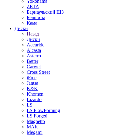
Yokohama
ZETA
Барнаульский ШЗ
Белшина
Кама
Диски
Назад
Диски
Accuride
Alcasta
Asterro
Better
Carwel
Cross Street
iFree
Jantsa
K&K
Khomen
Lizardo
LS
LS FlowForming
LS Forged
Magnetto
MAK
Megami