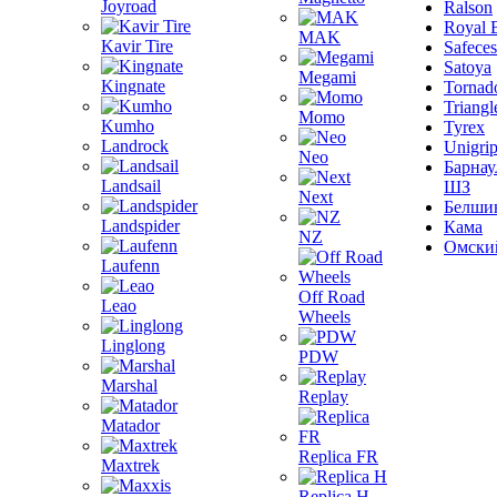
Joyroad
Ralson
Royal 
MAK
Kavir Tire
Safeces
Satoya
Megami
Kingnate
Tornad
Triangl
Momo
Kumho
Tyrex
Landrock
Unigri
Neo
Барнау
Landsail
ШЗ
Next
Белши
Landspider
Кама
NZ
Омски
Laufenn
Off Road
Leao
Wheels
Linglong
PDW
Marshal
Replay
Matador
Replica FR
Maxtrek
Replica H