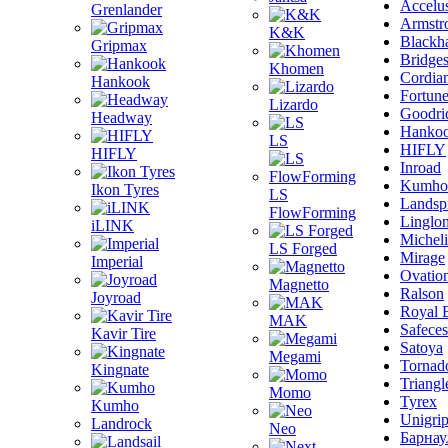
Accelu
Grenlander
Armstr
K&K
Blackh
Gripmax
Bridge
Khomen
Cordia
Hankook
Fortun
Lizardo
Goodri
Headway
Hanko
LS
HIFLY
HIFLY
Inroad
Kumho
Ikon Tyres
LS
Landsp
FlowForming
Linglo
iLINK
Michel
LS Forged
Mirage
Imperial
Ovatio
Magnetto
Ralson
Joyroad
Royal 
MAK
Safeces
Kavir Tire
Satoya
Megami
Tornad
Kingnate
Triangl
Momo
Tyrex
Kumho
Unigri
Landrock
Neo
Барнау