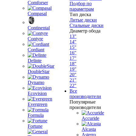
Comforser
Подбор по
параметрам
Compasal
Тип диска
Литые диски
Стальные диски
Continental
Диаметр обода
13"
Contyre
14"
15"
Cordiant
16"
17"
Delinte
18"
19"
DoubleStar
20"
21"
Dynamo
22"
Все
Ecovision
производители
Популярные
Evergreen
производители
Formula
Accuride
Fortune
Alcasta
Asterro