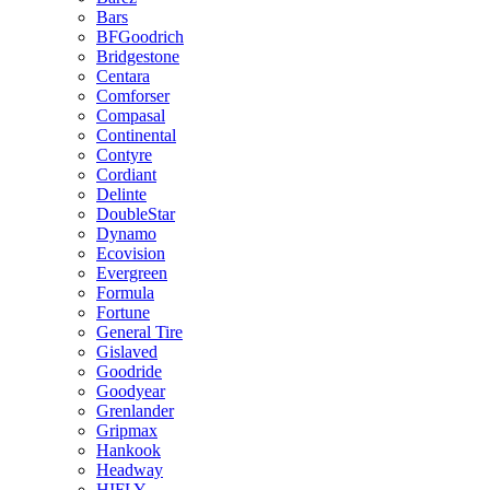
Bars
BFGoodrich
Bridgestone
Centara
Comforser
Compasal
Continental
Contyre
Cordiant
Delinte
DoubleStar
Dynamo
Ecovision
Evergreen
Formula
Fortune
General Tire
Gislaved
Goodride
Goodyear
Grenlander
Gripmax
Hankook
Headway
HIFLY