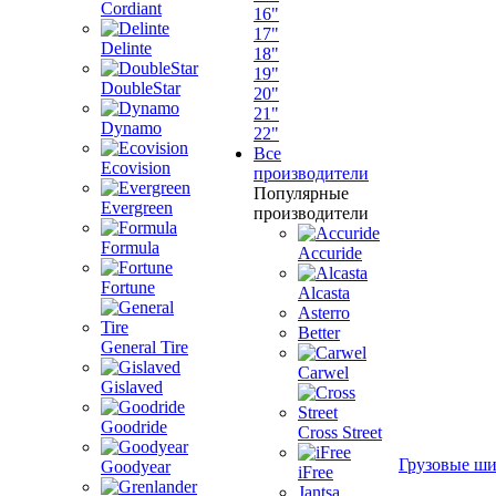
Cordiant
16"
17"
Delinte
18"
19"
DoubleStar
20"
21"
Dynamo
22"
Все
Ecovision
производители
Популярные
Evergreen
производители
Formula
Accuride
Fortune
Alcasta
Asterro
Better
General Tire
Carwel
Gislaved
Goodride
Cross Street
Грузовые ш
Goodyear
iFree
Jantsa