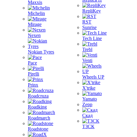
Maxxis
RepliKey
Michelin
RST
Mirage
Sunrise
Nexen
Tech Line
Trebl
Nokian Tyres
Venti
Pace
Pirelli
Wheels UP
Prinx
X'trike
Roadcruza
Yamato
Zepp
Roadking
Скад
Roadmarch
ТЗСК
Roadstone