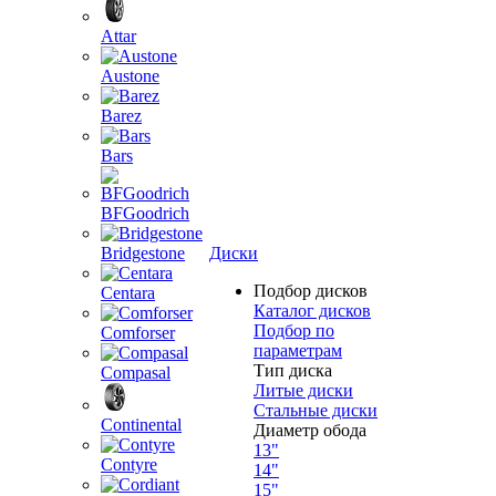
Attar
Austone
Barez
Bars
BFGoodrich
Bridgestone
Диски
Подбор дисков
Centara
Каталог дисков
Подбор по
Comforser
параметрам
Тип диска
Compasal
Литые диски
Стальные диски
Continental
Диаметр обода
13"
Contyre
14"
15"