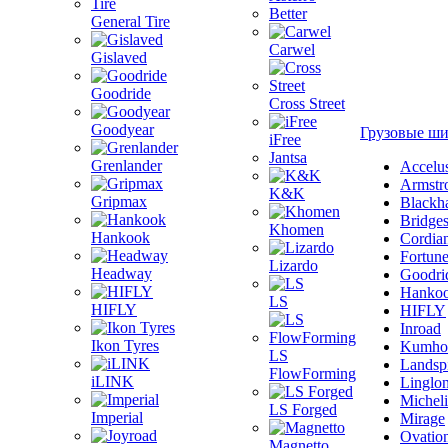
Better
General Tire
Carwel
Gislaved
Goodride
Cross Street
Goodyear
Грузовые ш
iFree
Jantsa
Grenlander
Accelu
Armstr
K&K
Gripmax
Blackh
Bridge
Khomen
Hankook
Cordia
Fortun
Lizardo
Headway
Goodri
Hanko
LS
HIFLY
HIFLY
Inroad
Ikon Tyres
Kumho
LS
Landsp
FlowForming
iLINK
Linglo
Michel
LS Forged
Imperial
Mirage
Ovatio
Magnetto