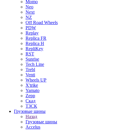
Momo
Neo
Next
NZ
Off Road Wheels
PDW
Replay
Replica FR
Replica H
RepliKey
RST
Sunrise
Tech Line
Trebl
Venti
Wheels UP
X'trike
Yamato
Zepp
Скад
ТЗСК
Грузовые шины
Назад
Грузовые шины
Accelus