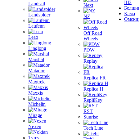
ШЗ
Landsail
Next
Белши
Кама
Landspider
NZ
Омски
Laufenn
Off Road
Leao
Wheels
Linglong
PDW
Marshal
Replay
Matador
Replica FR
Maxtrek
Replica H
Maxxis
RepliKey
Michelin
RST
Mirage
Sunrise
Nexen
Tech Line