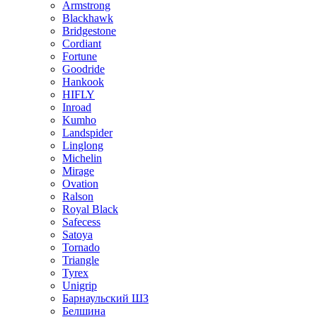
Armstrong
Blackhawk
Bridgestone
Cordiant
Fortune
Goodride
Hankook
HIFLY
Inroad
Kumho
Landspider
Linglong
Michelin
Mirage
Ovation
Ralson
Royal Black
Safecess
Satoya
Tornado
Triangle
Tyrex
Unigrip
Барнаульский ШЗ
Белшина